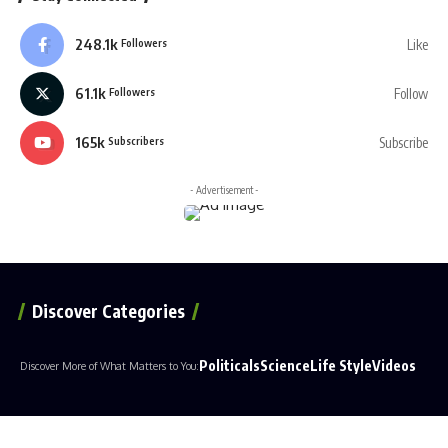
248.1k
Like
Followers
61.1k
Follow
Followers
165k
Subscribe
Subscribers
- Advertisement -
Discover Categories
Politicals
Science
Life Style
Videos
Discover More of What Matters to You: