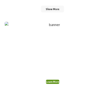
Show More
Create a Stunning
Website!
Foxiz is powerful News, Magazine, Blog WordPress
theme for the professional content creator.
Learn More