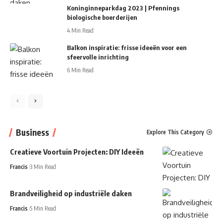
Koninginneparkdag 2023 | Pfennings
biologische boerderijen
4 Min Read
Balkon inspiratie: frisse ideeën voor een
sfeervolle inrichting
6 Min Read
Business
Explore This Category
Creatieve Voortuin Projecten: DIY Ideeën
Francis
3 Min Read
Brandveiligheid op industriële daken
Francis
5 Min Read