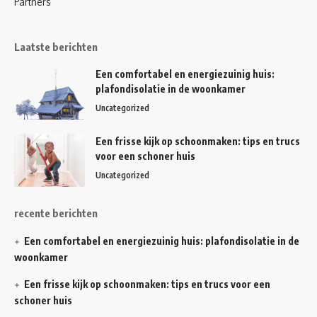
Partners
uitbreiden van ons ledenbestand, het bepalen van een
strategie voor retentie en het beheren van waardevolle
Laatste berichten
interacties tussen onze diverse gemeenschap.
Wat we zoeken:
Een comfortabel en energiezuinig huis:
Kennis van de industrie:
Aantoonbare ervaring in agri-
plafondisolatie in de woonkamer
tech of de rol van technologie in de land-/tuinbouw (3-5
Uncategorized
jaar).
Een frisse kijk op schoonmaken: tips en trucs
Betrokkenheid van belanghebbenden:
Bewezen staat
voor een schoner huis
van dienst op het gebied van stakeholderbetrokkenheid
Uncategorized
of gemeenschapsmanagement en bewustzijn van het
Britse beleid en/of financieringslandschap rond
recente berichten
agritechnologie.
Sterke interpersoonlijke en communicatieve
Een comfortabel en energiezuinig huis: plafondisolatie in de
vaardigheden
: vermogen om sterke relaties met leden
woonkamer
op te bouwen en te onderhouden; bedreven in effectieve
Een frisse kijk op schoonmaken: tips en trucs voor een
communicatie, inclusief het geven van boeiende lezingen
schoner huis
en presentaties, zowel in het Verenigd Koninkrijk als