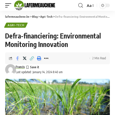
Aa
Font
Resizer
lafermeauchene.be
>
Blog
>
Agri-Tech
>
Defra-financiering: Environmental Monitoring Innovation
AGRI-TECH
Defra-financiering: Environmental
Monitoring Innovation
2 Min Read
Francis
Last updated: January 14, 2024 8:40 am