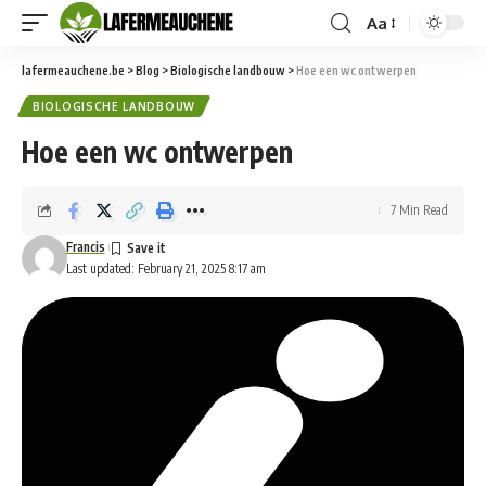
Aa
Font
Resizer
lafermeauchene.be
>
Blog
>
Biologische landbouw
>
Hoe een wc ontwerpen
BIOLOGISCHE LANDBOUW
Hoe een wc ontwerpen
7 Min Read
Francis
Last updated: February 21, 2025 8:17 am