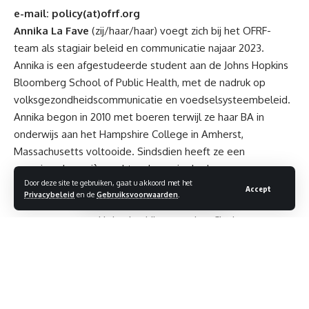
e-mail: policy(at)ofrf.org
Annika La Fave
(zij/haar/haar) voegt zich bij het OFRF-
team als stagiair beleid en communicatie najaar 2023.
Annika is een afgestudeerde student aan de Johns Hopkins
Bloomberg School of Public Health, met de nadruk op
volksgezondheidscommunicatie en voedselsysteembeleid.
Annika begon in 2010 met boeren terwijl ze haar BA in
onderwijs aan het Hampshire College in Amherst,
Massachusetts voltooide. Sindsdien heeft ze een
gevarieerde carrière achter de rug in de duurzame
Door deze site te gebruiken, gaat u akkoord met het
landbouw, waarbij ze vee, groenten en snijbloemen
Accept
Privacybeleid
en de
Gebruiksvoorwaarden
.
kweekte. Ze doceerde biologische landbouw en
management van kleine bedrijven aan het Clackamas
Community College en richtte haar eigen kleine
groenteboerderij op ter bevordering van voedselgelijkheid
in samenwerking met de Oregon Health & Science
University. en, meest recentelijk, het beheer van het
Agricultural Center in Baltimore County.