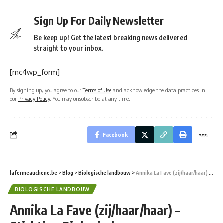
Sign Up For Daily Newsletter
Be keep up! Get the latest breaking news delivered
straight to your inbox.
[mc4wp_form]
By signing up, you agree to our
Terms of Use
and acknowledge the data practices in
our
Privacy Policy
. You may unsubscribe at any time.
Facebook
lafermeauchene.be
>
Blog
>
Biologische landbouw
>
Annika La Fave (zij/haar/haar) – Stichting Biologisch Landbouwonderzoek
BIOLOGISCHE LANDBOUW
Annika La Fave (zij/haar/haar) –