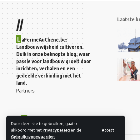
Laatste b
//
L
aFermeAuChene.be:
Landbouwwijsheid cultiveren.
Duik in onze beknopte blog, waar
passie voor landbouw groeit door
inzichten, verhalen en een
gedeelde verbinding met het
land.
Partners
Door deze site te gebruiken, gaat u
akkoord met het
Privacybeleid
en de
Accept
Gebruiksvoorwaarden
.