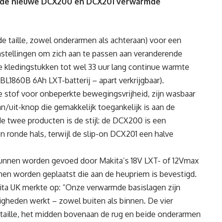
 de nieuwe DCX200 en DCX201 verwarmde
e taille, zowel onderarmen als achteraan) voor een
stellingen om zich aan te passen aan veranderende
kledingstukken tot wel 33 uur lang continue warmte
BL1860B 6Ah LXT-batterij – apart verkrijgbaar).
e stof voor onbeperkte bewegingsvrijheid, zijn wasbaar
/uit-knop die gemakkelijk toegankelijk is aan de
de twee producten is de stijl: de DCX200 is een
n ronde hals, terwijl de slip-on DCX201 een halve
nnen worden gevoed door Makita’s 18V LXT- of 12Vmax
nnen worden geplaatst die aan de heupriem is bevestigd.
ita UK merkte op: “Onze verwarmde basislagen zijn
igheden werkt – zowel buiten als binnen. De vier
aille, het midden bovenaan de rug en beide onderarmen